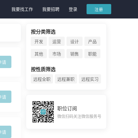
我要找工作
我要招聘
登录
注册
按分类筛选
开发
运营
设计
产品
其他
市场
销售
职能
申请
按性质筛选
远程全职
远程兼职
远程实习
申请
职位订阅
微信扫码关注微信服务号
申请