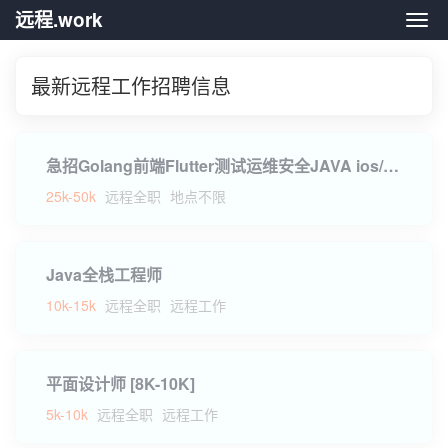
远程.work
远程.
最新远程工作招聘信息
急招Golang前端Flutter测试运维安全JAVA ios/Anroid产品QA质量网关开发
25k-50k
远程全职
地点不限
Java全栈工程师
10k-15k
远程全职
远程工作
平面设计师 [8K-10K]
5k-10k
远程全职
远程工作