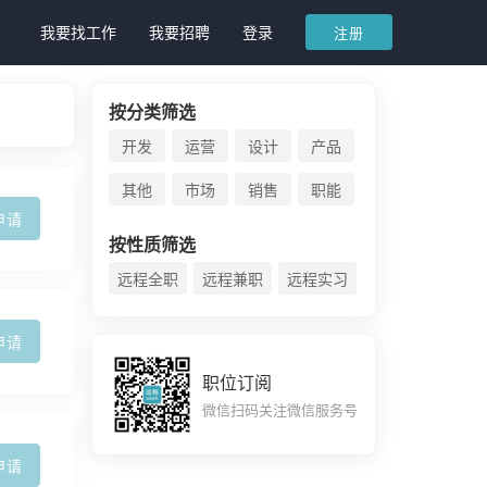
我要找工作
我要招聘
登录
注册
按分类筛选
开发
运营
设计
产品
其他
市场
销售
职能
申请
按性质筛选
远程全职
远程兼职
远程实习
申请
职位订阅
微信扫码关注微信服务号
申请