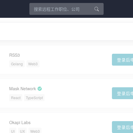
RSS3
登录后
Golang
Web3
Mask Network
登录后
React
TypeScript
Okapi Labs
登录后
UI
UX
Web3