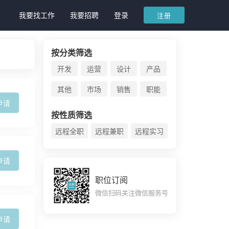
我要找工作
我要招聘
登录
注册
按分类筛选
开发
运营
设计
产品
其他
市场
销售
职能
申请
按性质筛选
远程全职
远程兼职
远程实习
申请
职位订阅
微信扫码关注微信服务号
申请