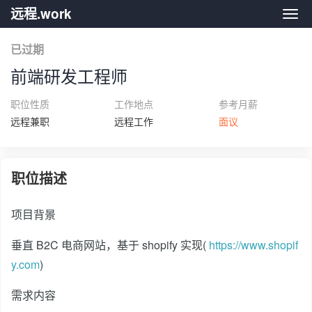
远程.work
远程.
已过期
前端研发工程师
职位性质
工作地点
参考月薪
远程兼职
远程工作
面议
职位描述
项目背景
垂直 B2C 电商网站，基于 shopify 实现(
https://www.shopif
y.com
)
需求内容