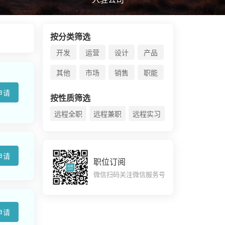
按分类筛选
开发
运营
设计
产品
其他
市场
销售
职能
申请
按性质筛选
远程全职
远程兼职
远程实习
申请
职位订阅
微信扫码关注微信服务号
申请