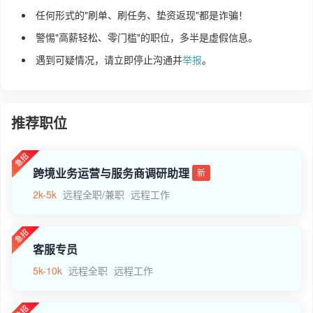
任何形式的"刷单、刷任务、垫资返现"都是诈骗！
警惕"高薪轻松、零门槛"的职位，多半是虚假信息。
遇到可疑情况，请立即停止沟通并
举报
。
推荐职位
跨境业务运营与服务商调研助理
新
2k-5k
远程全职/兼职
远程工作
客服专员
5k-10k
远程全职
远程工作