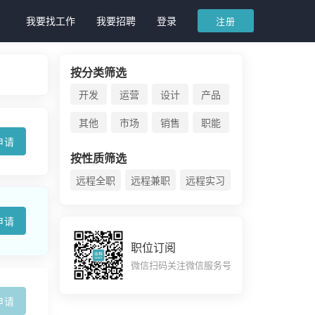
我要找工作
我要招聘
登录
注册
按分类筛选
开发
运营
设计
产品
其他
市场
销售
职能
申请
按性质筛选
远程全职
远程兼职
远程实习
申请
职位订阅
微信扫码关注微信服务号
申请