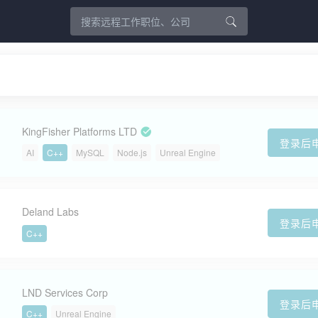
KingFisher Platforms LTD
登录后
AI
C++
MySQL
Node.js
Unreal Engine
Deland Labs
登录后
C++
LND Services Corp
登录后
C++
Unreal Engine