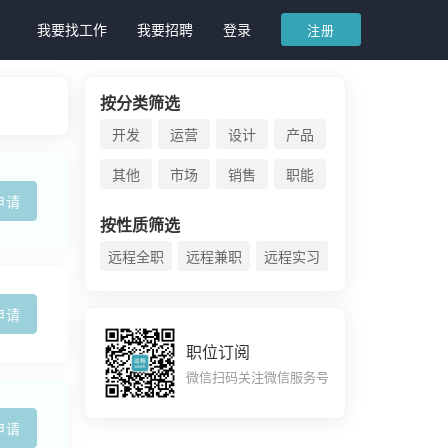
我要找工作
我要招聘
登录
注册
按分类筛选
开发
运营
设计
产品
其他
市场
销售
职能
申请
按性质筛选
远程全职
远程兼职
远程实习
申请
职位订阅
微信扫码关注微信服务号
申请