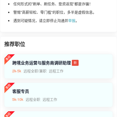
任何形式的"刷单、刷任务、垫资返现"都是诈骗！
警惕"高薪轻松、零门槛"的职位，多半是虚假信息。
遇到可疑情况，请立即停止沟通并
举报
。
推荐职位
跨境业务运营与服务商调研助理
新
2k-5k
远程全职/兼职
远程工作
客服专员
5k-10k
远程全职
远程工作