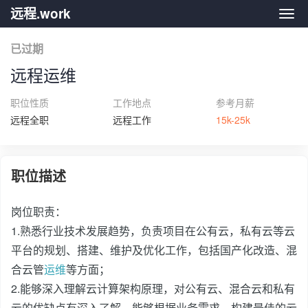
远程.work
远程.
已过期
远程运维
职位性质
工作地点
参考月薪
远程全职
远程工作
15k-25k
职位描述
岗位职责：
1.熟悉行业技术发展趋势，负责项目在公有云，私有云等云
平台的规划、搭建、维护及优化工作，包括国产化改造、混
合云管
运维
等方面；
2.能够深入理解云计算架构原理，对公有云、混合云和私有
云的优缺点有深入了解，能够根据业务需求，构建最佳的云