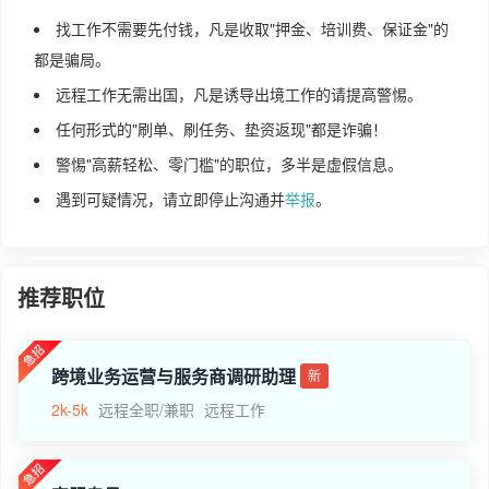
找工作不需要先付钱，凡是收取"押金、培训费、保证金"的
都是骗局。
远程工作无需出国，凡是诱导出境工作的请提高警惕。
任何形式的"刷单、刷任务、垫资返现"都是诈骗！
警惕"高薪轻松、零门槛"的职位，多半是虚假信息。
遇到可疑情况，请立即停止沟通并
举报
。
推荐职位
跨境业务运营与服务商调研助理
新
2k-5k
远程全职/兼职
远程工作