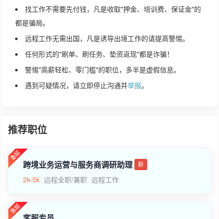
找工作不需要先付钱，凡是收取"押金、培训费、保证金"的
都是骗局。
远程工作无需出国，凡是诱导出境工作的请提高警惕。
任何形式的"刷单、刷任务、垫资返现"都是诈骗！
警惕"高薪轻松、零门槛"的职位，多半是虚假信息。
遇到可疑情况，请立即停止沟通并
举报
。
推荐职位
跨境业务运营与服务商调研助理
新
2k-5k
远程全职/兼职
远程工作
客服专员