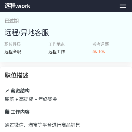
远程.work
远程.
已过期
远程/异地客服
职位性质
工作地点
参考月薪
远程全职
远程工作
5k-10k
职位描述
📌 薪资结构
底薪 + 高提成 + 年终奖金
🛍 工作内容
通过微信、淘宝等平台进行商品销售