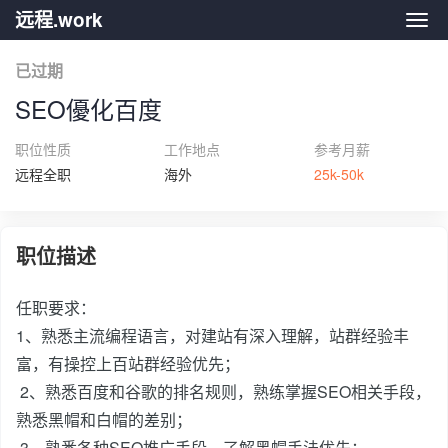
远程.work
远程.
已过期
SEO優化百度
职位性质
工作地点
参考月薪
远程全职
海外
25k-50k
职位描述
任职要求：
1、熟悉主流编程语言，对建站有深入理解，站群经验丰
富，有操控上百站群经验优先；
2、熟悉百度和谷歌的排名规则，熟练掌握SEO相关手段，
熟悉黑帽和白帽的差别；
3、熟悉各种SEO推广手段，了解黑帽手法优先；