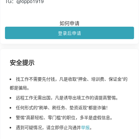
TG：@oppo1919
如何申请
登录后申请
安全提示
找工作不需要先付钱，凡是收取"押金、培训费、保证金"的
都是骗局。
远程工作无需出国，凡是诱导出境工作的请提高警惕。
任何形式的"刷单、刷任务、垫资返现"都是诈骗！
警惕"高薪轻松、零门槛"的职位，多半是虚假信息。
遇到可疑情况，请立即停止沟通并
举报
。