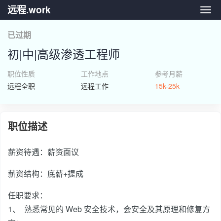
远程.work
远程.
已过期
初|中|高级渗透工程师
职位性质
工作地点
参考月薪
远程全职
远程工作
15k-25k
职位描述
薪资待遇：薪资面议
薪资结构：底薪+提成
任职要求：
1、 熟悉常见的 Web 安全技术，会安全及其原理和修复方