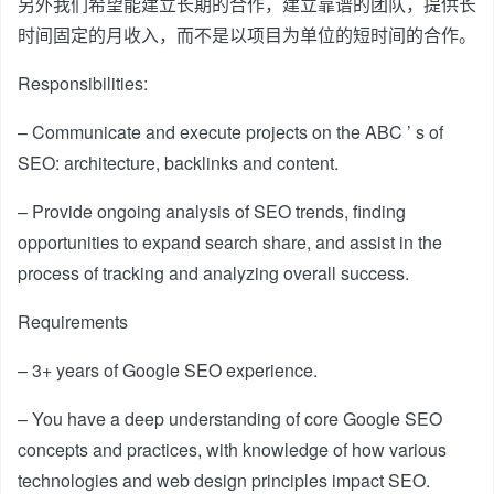
另外我们希望能建立长期的合作，建立靠谱的团队，提供长
时间固定的月收入，而不是以项目为单位的短时间的合作。
Responsibilities:
– Communicate and execute projects on the ABC ’ s of
SEO: architecture, backlinks and content.
– Provide ongoing analysis of SEO trends, finding
opportunities to expand search share, and assist in the
process of tracking and analyzing overall success.
Requirements
– 3+ years of Google SEO experience.
– You have a deep understanding of core Google SEO
concepts and practices, with knowledge of how various
technologies and web design principles impact SEO.