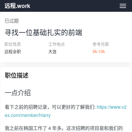
远程.work
远程.
已过期
寻找一位基础扎实的前端
职位性质
工作地点
参考月薪
远程全职
大连
5k-10k
职位描述
一点介绍
看下之前的招聘记录，可以更好的了解我们:
https://www.v2
ex.com/member/Harry
我之前在韩国工作了 4 年多。这次招聘的项目是和我们的