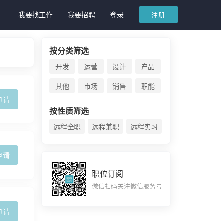
我要找工作
我要招聘
登录
注册
按分类筛选
开发
运营
设计
产品
其他
市场
销售
职能
申请
按性质筛选
远程全职
远程兼职
远程实习
申请
职位订阅
微信扫码关注微信服务号
申请