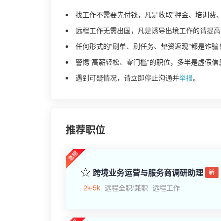
找工作不需要先付钱，凡是收取"押金、培训费
远程工作无需出国，凡是诱导出境工作的请提高
任何形式的"刷单、刷任务、垫资返现"都是诈骗
警惕"高薪轻松、零门槛"的职位，多半是虚假信
遇到可疑情况，请立即停止沟通并
举报
。
推荐职位
跨境业务运营与服务商调研助理
新
2k-5k
远程全职/兼职
远程工作