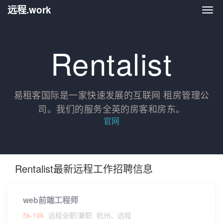
远程.work
远程.
Rentalist
易租客国际是一家快速发展的互联网 租房管理公
司。我们的服务全英的房客和房东。
官网
Rentalist最新远程工作招聘信息
web前端工程师
5k-10k
远程全职/兼职
杭州、远程