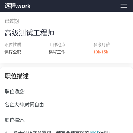
远程.work
远程.
已过期
高级测试工程师
职位性质
工作地点
参考月薪
远程全职
远程工作
10k-15k
职位描述
职位诱惑：
名企大神,时间自由
职位描述：
1、 负责分析产品需求，制定合理高效的
测试
计划；