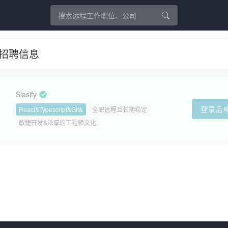
工作招聘信息
Slasify
登录后
React&Typescript&Git&
全职远程且长期稳定
敏捷开发&浓厚的工程师文化