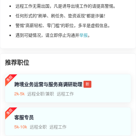
远程工作无需出国，凡是诱导出境工作的请提高警惕。
任何形式的"刷单、刷任务、垫资返现"都是诈骗！
警惕"高薪轻松、零门槛"的职位，多半是虚假信息。
遇到可疑情况，请立即停止沟通并
举报
。
推荐职位
跨境业务运营与服务商调研助理
新
2k-5k
远程全职/兼职
远程工作
客服专员
5k-10k
远程全职
远程工作