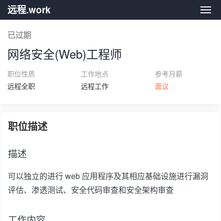
远程.work
远程.
已过期
网络安全(Web)工程师
职位性质
工作地点
参考月薪
远程全职
远程工作
面议
职位描述
描述
可以独立的进行 web 应用程序及其相应基础设施进行漏洞
评估、渗透测试、安全代码审查和安全架构审查
工作内容