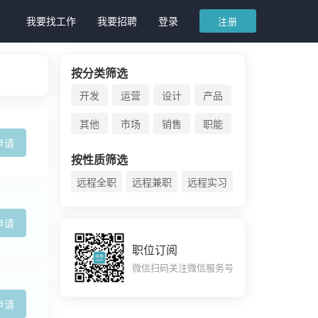
我要找工作
我要招聘
登录
注册
按分类筛选
开发
运营
设计
产品
其他
市场
销售
职能
申请
按性质筛选
远程全职
远程兼职
远程实习
申请
职位订阅
微信扫码关注微信服务号
申请