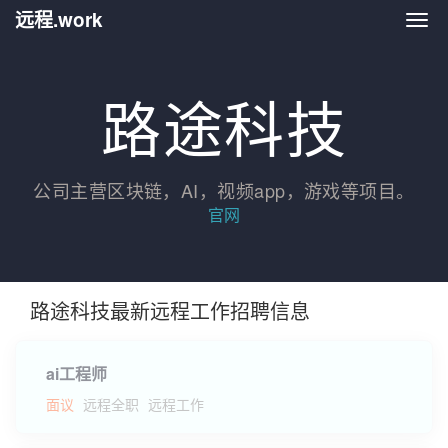
远程.work
远程.
路途科技
公司主营区块链，AI，视频app，游戏等项目。
官网
路途科技最新远程工作招聘信息
ai工程师
面议
远程全职
远程工作