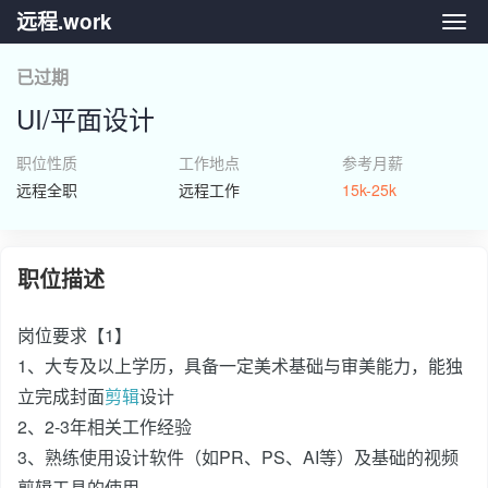
远程.work
远程.
已过期
UI/平面设计
职位性质
工作地点
参考月薪
远程全职
远程工作
15k-25k
职位描述
岗位要求【1】
1、大专及以上学历，具备一定美术基础与审美能力，能独
立完成封面
剪辑
设计
2、2-3年相关工作经验
3、熟练使用设计软件（如PR、PS、AI等）及基础的视频
剪辑工具的使用