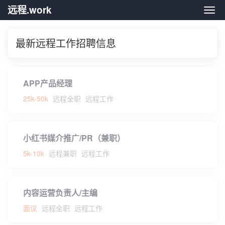
远程.work
远程.
最新远程工作招聘信息
APP产品经理
25k-50k
远程全职
远程工作
小红书媒介推广/PR（兼职）
5k-10k
远程兼职
远程工作
内容运营负责人/主编
面议
远程全职
远程工作