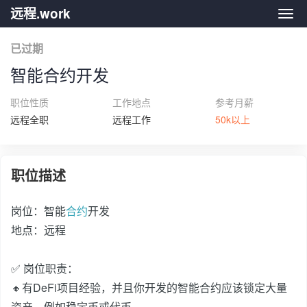
远程.work
远程.
已过期
智能合约开发
职位性质
工作地点
参考月薪
远程全职
远程工作
50k以上
职位描述
岗位：智能
合约
开发‍
地点：远程‍
✅ 岗位职责：‍
🔸有DeFi项目经验，并且你开发的智能合约应该锁定大量
资产，例如稳定币或代币。‍