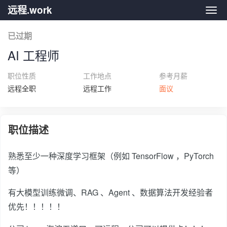
远程.work
远程.
已过期
AI 工程师
职位性质
工作地点
参考月薪
远程全职
远程工作
面议
职位描述
熟悉至少一种深度学习框架（例如 TensorFlow ，PyTorch
等）
有大模型训练微调、RAG 、Agent 、数据算法开发经验者
优先！！！！！