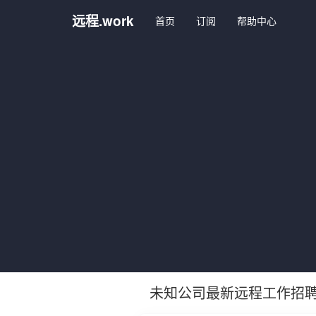
远程.work
首页
订阅
帮助中心
未知公司最新远程工作招