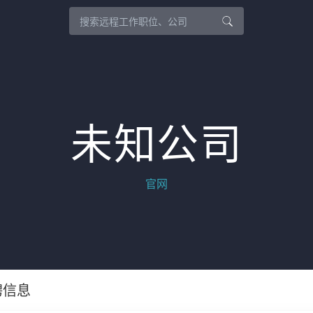
未知公司
官网
聘信息