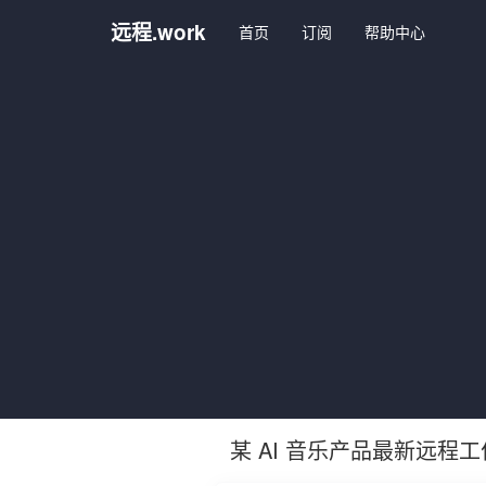
远程.work
首页
订阅
帮助中心
某 AI 音乐产品最新远程