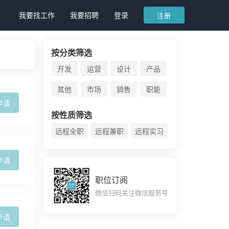
我要找工作
我要招聘
登录
注册
按分类筛选
开发
运营
设计
产品
其他
市场
销售
职能
申请
按性质筛选
远程全职
远程兼职
远程实习
申请
职位订阅
微信扫码关注微信服务号
申请