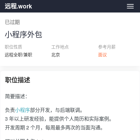
远程.work
远程.
已过期
小程序外包
职位性质
工作地点
参考月薪
远程全职/兼职
北京
面议
职位描述
简要描述：
负责
小程序
部分开发，与后端联调。
3 年以上研发经验，能提供个人简历和实际案例。
开发周期 2 个月，每周最多两次的当面沟通。