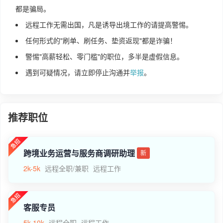
都是骗局。
远程工作无需出国，凡是诱导出境工作的请提高警惕。
任何形式的"刷单、刷任务、垫资返现"都是诈骗！
警惕"高薪轻松、零门槛"的职位，多半是虚假信息。
遇到可疑情况，请立即停止沟通并
举报
。
推荐职位
跨境业务运营与服务商调研助理
新
2k-5k
远程全职/兼职
远程工作
客服专员
5k-10k
远程全职
远程工作