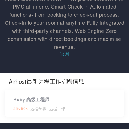
PMS all in one. Smart Check-in Automated
functions- from booking to check-out process.
Check-in to your room at anytime Fully Integrated
with third-party channels. Web Engine Zero
commission with direct bookings and maximise
revenue.
官网
Airhost最新远程工作招聘信息
Ruby 高级工程师
25k-50k
远程全职
远程工作