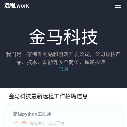
远程.work
远程.
金马科技
我们是一家海外网站和游戏开发公司，公司现招产
品、技术、职能等多个岗位，诚邀投递。
官网
金马科技最新远程工作招聘信息
高级python工程师
15k-25k
远程全职
远程工作