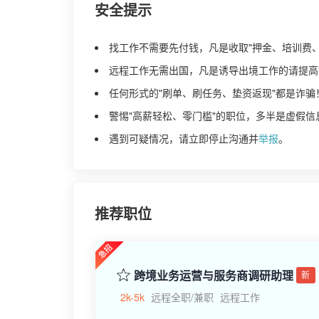
安全提示
找工作不需要先付钱，凡是收取"押金、培训费
远程工作无需出国，凡是诱导出境工作的请提高
任何形式的"刷单、刷任务、垫资返现"都是诈骗
警惕"高薪轻松、零门槛"的职位，多半是虚假信
遇到可疑情况，请立即停止沟通并
举报
。
推荐职位
跨境业务运营与服务商调研助理
新
2k-5k
远程全职/兼职
远程工作