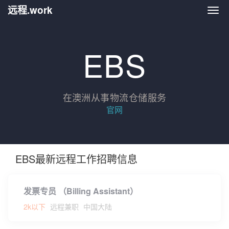
远程.work
远程.
EBS
在澳洲从事物流仓储服务
官网
EBS最新远程工作招聘信息
发票专员 （Billing Assistant）
2k以下
远程兼职
中国大陆