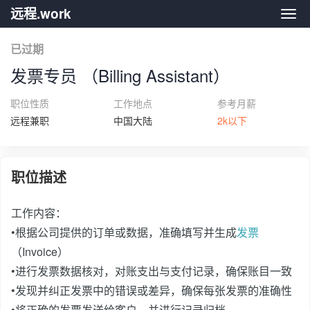
远程.work
远程.
已过期
发票专员 （Billing Assistant）
职位性质
工作地点
参考月薪
远程兼职
中国大陆
2k以下
职位描述
工作内容：
•根据公司提供的订单或数据，准确填写并生成
发票
（Invoice）
•进行发票数据核对，对账支出与支付记录，确保账目一致
•发现并纠正发票中的错误或差异，确保每张发票的准确性
•将正确的发票发送给客户，并进行记录归档