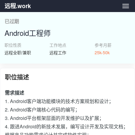
远程.work
远程.
已过期
Android工程师
职位性质
工作地点
参考月薪
远程全职/兼职
远程工作
25k-50k
职位描述
需求描述
1. Android客户端功能模块的技术方案规划和设计；
2. Android客户端核心代码的编写；
3. Android平台框架层面的开发维护以及扩展；
4. 跟进Android的新技术发展，编写设计开发及实现文档；
根据产品功能需求设计并完成软件实现；