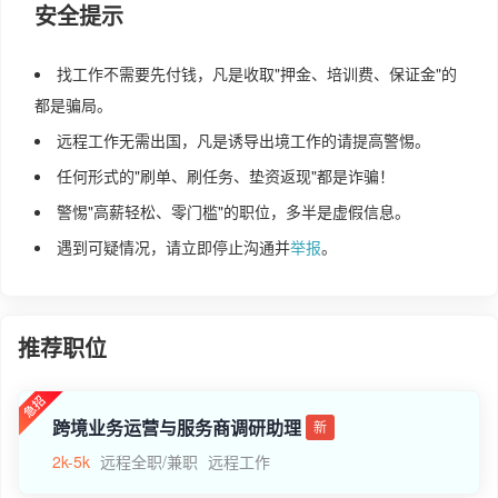
安全提示
找工作不需要先付钱，凡是收取"押金、培训费、保证金"的
都是骗局。
远程工作无需出国，凡是诱导出境工作的请提高警惕。
任何形式的"刷单、刷任务、垫资返现"都是诈骗！
警惕"高薪轻松、零门槛"的职位，多半是虚假信息。
遇到可疑情况，请立即停止沟通并
举报
。
推荐职位
跨境业务运营与服务商调研助理
新
2k-5k
远程全职/兼职
远程工作