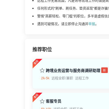
远程工作无需出国，凡是诱导出境工作的请提高
任何形式的"刷单、刷任务、垫资返现"都是诈骗
警惕"高薪轻松、零门槛"的职位，多半是虚假信
遇到可疑情况，请立即停止沟通并
举报
。
推荐职位
跨境业务运营与服务商调研助理
新
2k-5k
远程全职/兼职
远程工作
客服专员
5k-10k
远程全职
远程工作