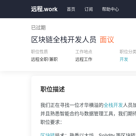
远程.work
首页
订阅
帮助中心
已过期
区块链全栈开发人员
面议
职位性质
工作地点
职位分
远程全职/兼职
远程工作
开发
职位描述
我们正在寻找一位才华横溢的
全栈开发
人员
并且熟悉智能合约与数据管理工具，我们期
职位要求：
区块链
技术：熟悉以太坊、Solidity 等