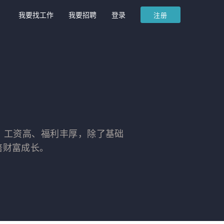
我要找工作
我要招聘
登录
注册
速。工资高、福利丰厚，除了基础
倍财富成长。