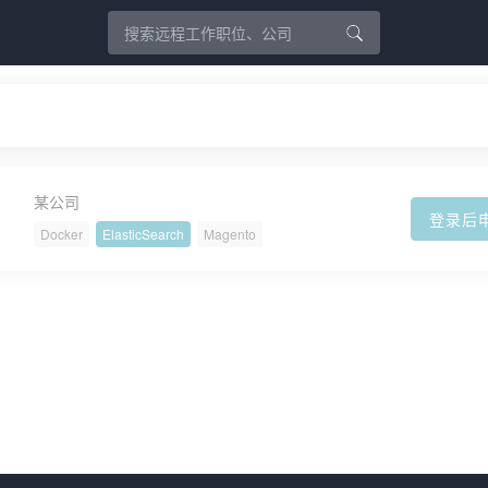
某公司
登录后
Docker
ElasticSearch
Magento