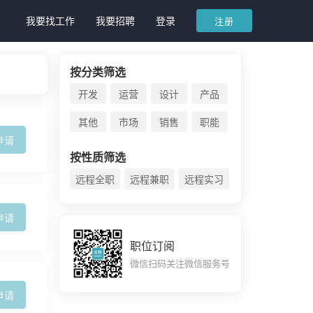
我要找工作
我要招聘
登录
注册
按分类筛选
开发
运营
设计
产品
其他
市场
销售
职能
申请
按性质筛选
远程全职
远程兼职
远程实习
申请
职位订阅
微信扫码关注微信服务号
申请