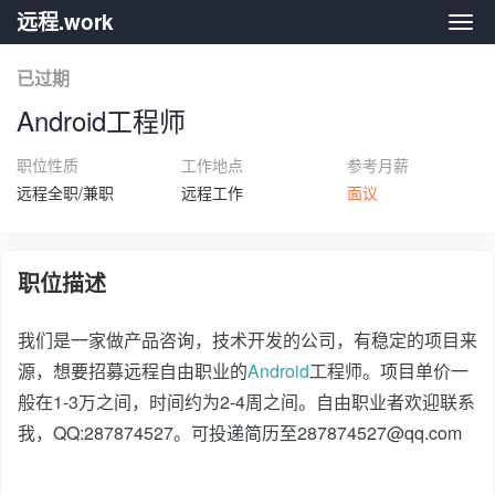
远程.work
远程.
已过期
Android工程师
职位性质
工作地点
参考月薪
远程全职/兼职
远程工作
面议
职位描述
我们是一家做产品咨询，技术开发的公司，有稳定的项目来
源，想要招募远程自由职业的
Android
工程师。项目单价一
般在1-3万之间，时间约为2-4周之间。自由职业者欢迎联系
我，QQ:287874527。可投递简历至287874527@qq.com