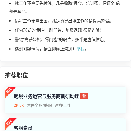
找工作不需要先付钱，凡是收取"押金、培训费、保证金"的
都是骗局。
远程工作无需出国，凡是诱导出境工作的请提高警惕。
任何形式的"刷单、刷任务、垫资返现"都是诈骗！
警惕"高薪轻松、零门槛"的职位，多半是虚假信息。
遇到可疑情况，请立即停止沟通并
举报
。
推荐职位
跨境业务运营与服务商调研助理
新
2k-5k
远程全职/兼职
远程工作
客服专员