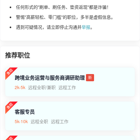
任何形式的"刷单、刷任务、垫资返现"都是诈骗！
警惕"高薪轻松、零门槛"的职位，多半是虚假信息。
遇到可疑情况，请立即停止沟通并
举报
。
推荐职位
跨境业务运营与服务商调研助理
新
2k-5k
远程全职/兼职
远程工作
客服专员
5k-10k
远程全职
远程工作