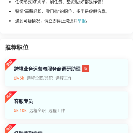
任何形式的"刷单、刷任务、垫资返现"都是诈骗！
警惕"高薪轻松、零门槛"的职位，多半是虚假信息。
遇到可疑情况，请立即停止沟通并
举报
。
推荐职位
跨境业务运营与服务商调研助理
新
2k-5k
远程全职/兼职
远程工作
客服专员
5k-10k
远程全职
远程工作