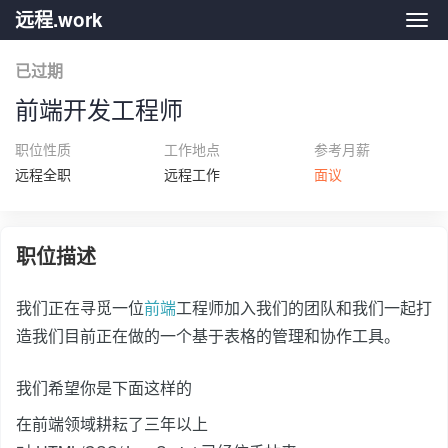
远程.work
远程.
已过期
前端开发工程师
职位性质
工作地点
参考月薪
远程全职
远程工作
面议
职位描述
我们正在寻觅一位
前端
工程师加入我们的团队和我们一起打
造我们目前正在做的一个基于表格的管理和协作工具。
我们希望你是下面这样的
在前端领域耕耘了三年以上