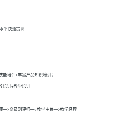
水平快速提高
销技能培训+丰富产品知识培训；
养培训+教学培训
师—>高级测评师—>教学主管—>教学经理