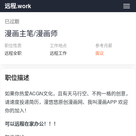
远程.work
远程.
已过期
漫画主笔/漫画师
职位性质
工作地点
参考月薪
远程全职
远程工作
面议
职位描述
如果你热爱ACGN文化，且有天马行空、不拘一格的创意，
请速度投递简历，漫悠悠原创漫画网、我叫漫画APP 欢迎
你的加入！
可以远程在家办公！！！