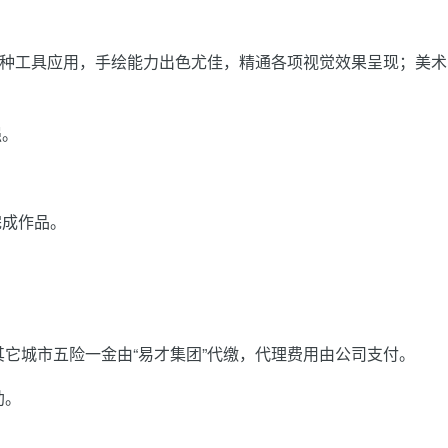
E/PPT 等各种工具应用，手绘能力出色尤佳，精通各项视觉效果呈现；美
强。
完成作品。
它城市五险一金由“易才集团”代缴，代理费用由公司支付。
助。