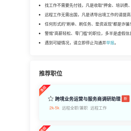
找工作不需要先付钱，凡是收取"押金、培训费
远程工作无需出国，凡是诱导出境工作的请提高
任何形式的"刷单、刷任务、垫资返现"都是诈骗
警惕"高薪轻松、零门槛"的职位，多半是虚假信
遇到可疑情况，请立即停止沟通并
举报
。
推荐职位
跨境业务运营与服务商调研助理
新
2k-5k
远程全职/兼职
远程工作