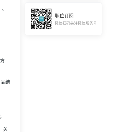
P 。
职位订阅
微信扫码关注微信服务号
展方
产品结
先；
、关