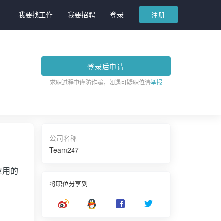
我要找工作
我要招聘
登录
注册
登录后申请
求职过程中谨防诈骗，如遇可疑职位请
举报
公司名称
Team247
应用的
将职位分享到