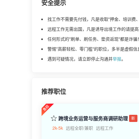
安全提示
找工作不需要先付钱，凡是收取"押金、培训费
远程工作无需出国，凡是诱导出境工作的请提高
任何形式的"刷单、刷任务、垫资返现"都是诈骗
警惕"高薪轻松、零门槛"的职位，多半是虚假信
遇到可疑情况，请立即停止沟通并
举报
。
推荐职位
跨境业务运营与服务商调研助理
新
2k-5k
远程全职/兼职
远程工作